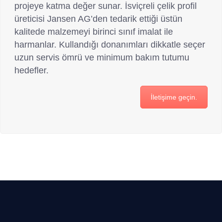
projeye katma değer sunar. İsviçreli çelik profil
1
üreticisi Jansen AG’den tedarik ettiği üstün
5
kalitede malzemeyi birinci sınıf imalat ile
harmanlar. Kullandığı donanımları dikkatle seçer
uzun servis ömrü ve minimum bakım tutumu
hedefler.
İletişime geçin.