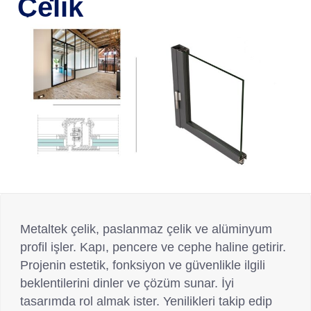
Çelik
E
c
o
n
o
m
y
5
0
Metaltek çelik, paslanmaz çelik ve alüminyum
profil işler. Kapı, pencere ve cephe haline getirir.
Projenin estetik, fonksiyon ve güvenlikle ilgili
A
beklentilerini dinler ve çözüm sunar. İyi
r
tasarımda rol almak ister. Yenilikleri takip edip
t