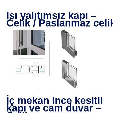
I
Isı yalıtımsız kapı –
Çelik / Paslanmaz çeli
J
a
n
i
s
o
l
İç mekan ince kesitli
kapı ve cam duvar –