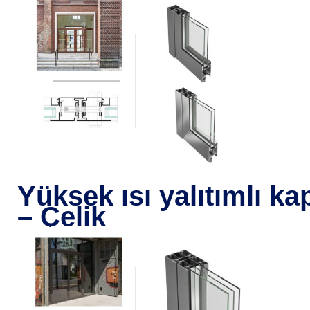
Yüksek ısı yalıtımlı ka
– Çelik
J
a
n
i